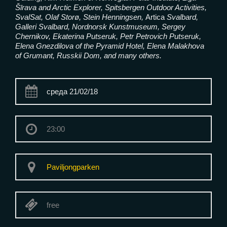
Šīrava and Arctic Explorer, Spitsbergen Outdoor Activities,
SvalSat, Olaf Storø, Stein Henningsen,
Artica
Svalbard,
Galleri Svalbard, Nordnorsk Kunstmuseum, Sergey
Chernikov, Ekaterina Putseruk, Petr Petrovich Putseruk,
Elena Gnezdilova of the Pyramid Hotel, Elena Malakhova
of Grumant, Russkii Dom, and many others.
среда 21/02/18
23:00
Paviljongparken
free