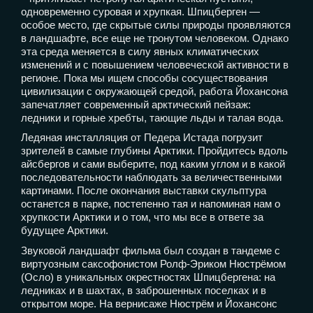
одновременно суровая и хрупкая. Шпицберген —
особое место, где скрытые силы природы проявляются
в ландшафте, все еще не тронутом человеком. Однако
эта среда меняется в силу явных климатических
изменений и с повышением человеческой активности в
регионе. Пока мы ищем способы сосуществования
цивилизации с окружающей средой, работа Йохансона
запечатляет современный арктический пейзаж:
ледники и горные хребты, тающие льды и талая вода.
Ледяная инсталляция от Педера Истада погрузит
зрителей в самые глубины Арктики. Пройдитесь вдоль
айсбергов и сами выберите, под каким углом и в какой
последовательности наблюдать за величественными
картинами. После окончания выставки скульптура
останется в парке, постепенно тая и напоминая нам о
хрупкости Арктики и о том, что мы все в ответе за
будущее Арктики.
Звуковой ландшафт фильма был создан в тандеме с
виртуозным саксофонистом Ролф-Эриком Нюстрёмом
(Осло) в уникальных окрестностях Шпицбергена: на
ледниках и в шахтах, в заброшенных поселках и в
открытом море. На вернисаже Нюстрём и Йохансонс