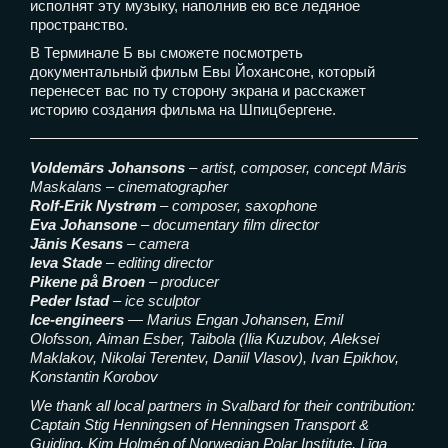
исполнят эту музыку, наполнив ею все ледяное
пространство.
В Терминале Б вы сможете посмотреть
документальный фильм Евы Йохансоне, который
перенесет вас по ту сторону экрана и расскажет
историю создания фильма на Шпицбергене.
Voldemārs Johansons
– artist, composer, concept Māris
Maskalans – cinematographer
Rolf-Erik Nystrøm
– composer, saxophone
Eva Johansone
– documentary film director
Jānis Kesans
– camera
Ieva Stade
– editing director
Pikene på Broen
– producer
Peder Istad
– ice sculptor
Ice-engineers
—
Marius Engan Johansen, Emil
Olofsson,
Aiman Esber, Taibola (Ilia Kuzubov,
Aleksei
Maklakov, Nikolai Terentev, Daniil Vlasov),
Ivan Epikhov,
Konstantin Korobov
We thank all local partners in Svalbard for their contribution:
Captain Stig Henningsen of Henningsen Transport &
Guiding, Kim Holmén of Norwegian Polar Institute, Līga